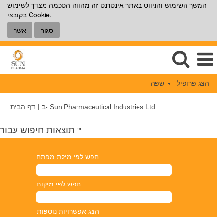
המשך השימוש והניווט באתר אינטרנט זה מהווה הסכמה מצדך לשימוש
בקובצי Cookie.
סגור
אשר
הצג פרופיל
שפה
(דף
ב- Sun Pharmaceutical Industries Ltd
|
דף הבית
נוכחי)
תוצאות חיפוש עבור
"".
חפש לפי מילת מפתח
חפש לפי מיקום
הצג אפשרויות נוספות