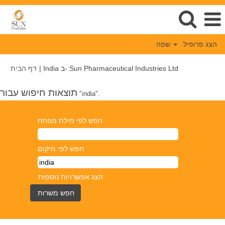
הצג פרופיל
שפה
(דף
India ב- Sun Pharmaceutical Industries Ltd
|
דף הבית
נוכחי)
תוצאות חיפוש עבור
"india".
חפש לפי מילת מפתח
חפש לפי מיקום
הצג אפשרויות נוספות